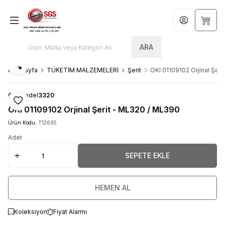
Hesabım
Sepet
ARA
Paylaş
Ana Sayfa
TÜKETİM MALZEMELERİ
Şerit
OKI 01109102 Orjinal Şer
OKİ
Model
3320
Favoriye Ekle
OKI 01109102 Orjinal Şerit - ML320 / ML390
Ürün Kodu:
T12695
Adet
SEPETE EKLE
HEMEN AL
Koleksiyon
Fiyat Alarmı